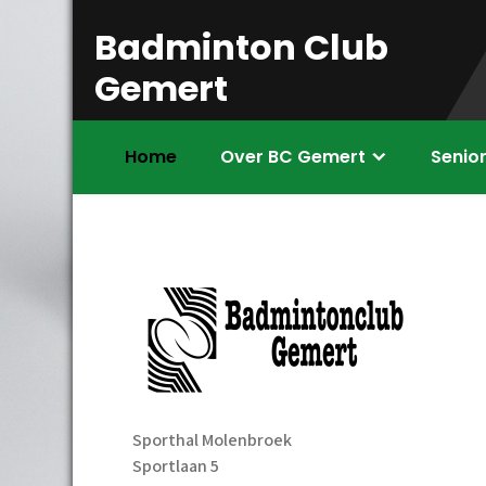
Skip
Badminton Club
to
content
Gemert
Home
Over BC Gemert
Senio
Sporthal Molenbroek
Sportlaan 5