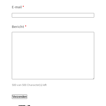
E-mail
*
Bericht
*
500 van 500 Character(s) left