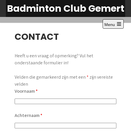
Skip
Badminton Club Gemert
to
content
Menu
Open
CONTACT
the
main
menu
Heeft u een vraag of opmerking? Vul het
onderstaande formulier in!
Velden die gemarkeerd zijn met een
*
zijn vereiste
velden
Voornaam
*
Achternaam
*