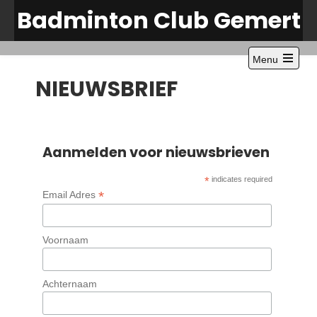
Skip
Badminton Club Gemert
to
content
Menu
Open
NIEUWSBRIEF
the
main
menu
Aanmelden voor nieuwsbrieven
*
indicates required
*
Email Adres
Voornaam
Achternaam