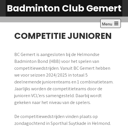
Skip
Badminton Club Gemert
to
content
Menu
Open
COMPETITIE JUNIOREN
the
main
menu
BC Gemert is aangesloten bij de Helmondse
Badminton Bond (HBB) voor het spelen van
competitiewedstrijden. Vanuit BC Gemert hebben
we voor seizoen 2024/2025 in totaal 5
deelnemende juniorenteams en 1 combinatieteam.
Jaarlijks worden de competitieteams door de
junioren VCL’ers samengesteld. Daarbij wordt
gekeken naar het niveau van de spelers.
De competitiewedstrijden vinden plaats op
zondagochtend in Sporthal Suytkade in Helmond.