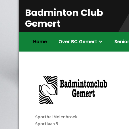
Skip
Badminton Club
to
content
Gemert
Home
Over BC Gemert
Senio
Sporthal Molenbroek
Sportlaan 5