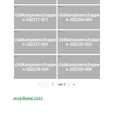
clubkampioenschappe
clubkampioenschappe
n-202211-011
n-202204-004
clubkampioenschappe
clubkampioenschappe
n-202221-021
n-202225-025
clubkampioenschappe
clubkampioenschappe
n-202234-034
n-202209-009
«
‹
van
2
›
»
Bericht
Jeugdkamp 2022
navigatie