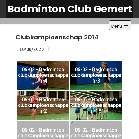
Skip
Badminton Club Gemert
to
content
Menu
Open
Clubkampioenschap 2014
the
main
menu
10/09/2020
06-02 - Badminton
06-02 - Badminton
clubkampioenschappe
clubkampioenschappe
n-4
n-3
06-02 - Badminton
06-02 - Badminton
clubkampioenschappe
clubkampioenschappe
n-2
n-18
06-02 - Badminton
06-02 - Badminton
clubkampioenschappe
clubkampioenschappe