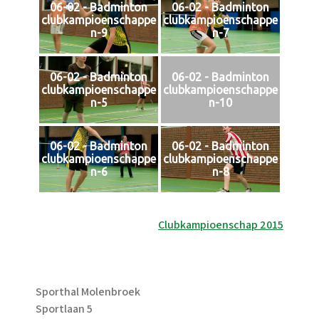
06-02 - Badminton
06-02 - Badminton
clubkampioenschappe
clubkampioenschappe
n-9
n-7
06-02 - Badminton
06-02 - Badminton
clubkampioenschappe
clubkampioenschappe
n-5
n-10
06-02 - Badminton
06-02 - Badminton
clubkampioenschappe
clubkampioenschappe
n-6
n-8
Bericht
Clubkampioenschap 2015
navigatie
Sporthal Molenbroek
Sportlaan 5