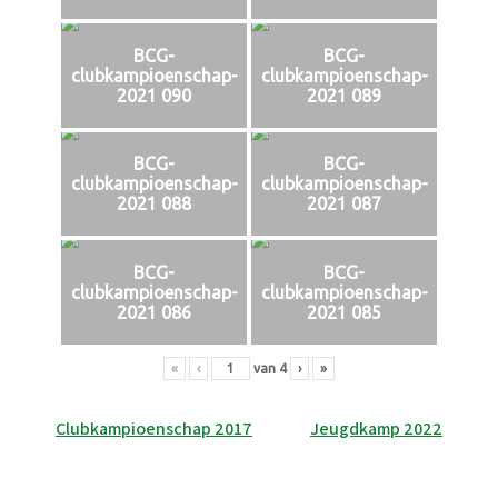
BCG-
BCG-
clubkampioenschap-
clubkampioenschap-
2021 090
2021 089
BCG-
BCG-
clubkampioenschap-
clubkampioenschap-
2021 088
2021 087
BCG-
BCG-
clubkampioenschap-
clubkampioenschap-
2021 086
2021 085
«
‹
van
4
›
»
Bericht
Clubkampioenschap 2017
Jeugdkamp 2022
navigatie